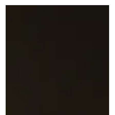
O casamento cristão virou um espetáculo caro, mas sua
origem é um pacto simples. Analisamos como a pompa e o
cerimonial se distanciaram da Bíblia e da igreja primitiva,
criando fardos financeiros e exclusão. Propomos um retorno
à essência: o compromisso público e a comunidade, livre de
tradições humanas. Redescubra o verdadeiro significado do
matrimônio.