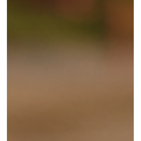
levando de um entendimento inicial com a mente até um
lugar de descanso e profunda confiança em Deus.