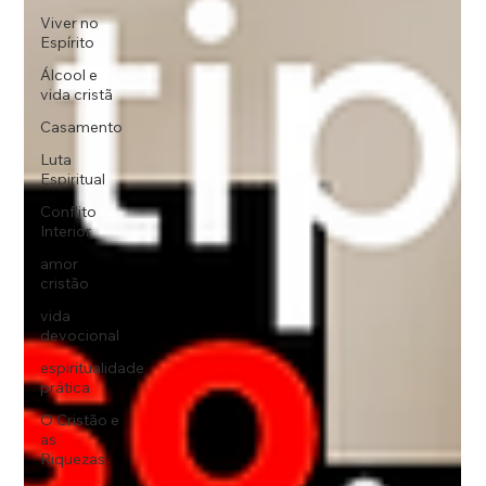
Viver no
Espírito
Álcool e
vida cristã
Casamento
Luta
Espiritual
Conflito
Interior
amor
cristão
vida
devocional
espiritualidade
prática
O Cristão e
as
Riquezas