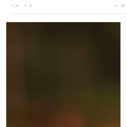
Claudio Roberto Sousa
4 de ago. de 2025
20 min de leitura
A Jornada Cristã Em 4 Etapas:
Acreditar, Ter Fé, Crer e Confiar
A fé cristã, na prática, não é algo que acontece de uma só vez
e permanece igual para sempre. A Bíblia nos mostra que a fé
é, na verdade, uma jornada, um caminho de crescimento que
dura a vida inteira. Esse caminho não é confuso ou sem
direção; ele segue etapas que podemos reconhecer, nos