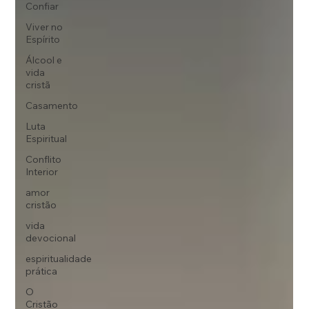
Confiar
Viver no
Espírito
Álcool e
vida
cristã
Casamento
Luta
Espiritual
Conflito
Interior
amor
cristão
vida
devocional
espiritualidade
prática
O
Cristão