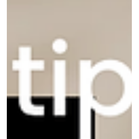
"linguagem do coração", que envolve a vulnerabilidade diante
de Deus, a meditação em Sua Palavra, a devoção
contemplativa, o alinhamento das intenções com a Sua
vontade e a prática de atitudes que geram bênçãos —
permitindo que a vida de Cristo se torne o testemunho mais
eloquente. É a partir desse lugar de união íntima que a
comunicação flui, e o evangelho é pregado de forma mais
poderosa, não por aquilo que se di