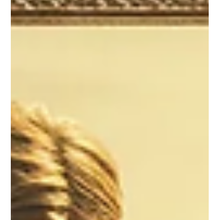
Claudio Roberto Sousa
20 de ago. de 2025
17 min de leitura
O Pacto Esquecido: A
Simplicidade do Casamento
Segundo a Bíblia
O casamento cristão virou um espetáculo caro, mas sua
origem é um pacto simples. Analisamos como a pompa e o
cerimonial se distanciaram da Bíblia e da igreja primitiva,
criando fardos financeiros e exclusão. Propomos um retorno
à essência: o compromisso público e a comunidade, livre de
tradições humanas. Redescubra o verdadeiro significado do
matrimônio.