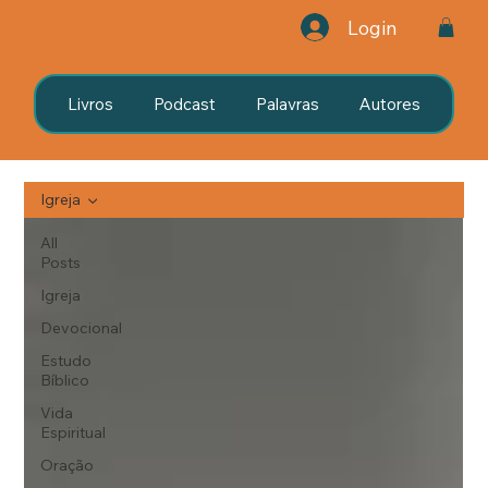
Login
Livros
Podcast
Palavras
Autores
Igreja
All
Posts
Igreja
Devocional
Estudo
Bíblico
Vida
Espiritual
Oração