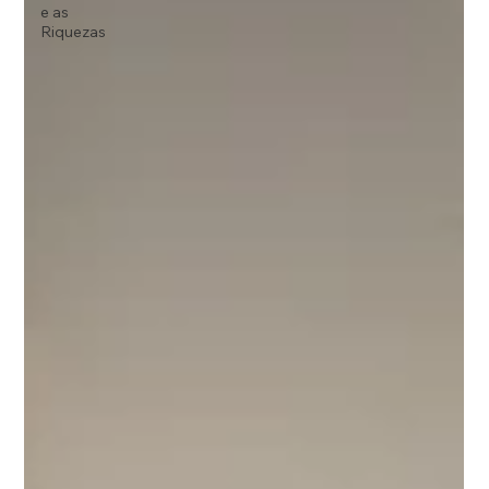
e as
Riquezas