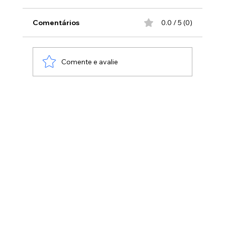
Comentários
0.0 / 5 (0)
Comente e avalie
Como Orar Sem Cessar: Dicas Práticas
para se Conectar com Deus no Dia a
Dia