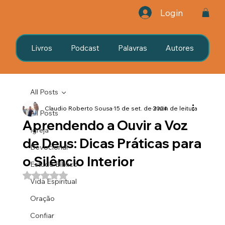
Login
Livros
Podcast
Palavras
Autores
All Posts
Claudio Roberto Sousa
15 de set. de 2024
3 min de leitura
All Posts
Aprendendo a Ouvir a Voz
Igreja
de Deus: Dicas Práticas para
Devocional
o Silêncio Interior
Estudo Bíblico
Avaliado com NaN de 5 estrelas.
Vida Espiritual
Oração
Confiar