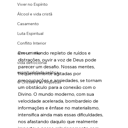
Viver no Espírito
Álcool e vida cristã
Casamento
Luta Espiritual
Conflito Interior
Em um mundo repleto de ruídos e 
amor cristão
distrações, ouvir a voz de Deus pode 
vida devocional
parecer um desafio. Nossas mentes, 
espiritualidade prática
frequentemente agitadas por 
preocupações e ansiedades, se tornam 
O Cristão e as Riquezas
um obstáculo para a conexão com o 
Divino. O mundo moderno, com sua 
velocidade acelerada, bombardeio de 
informações e ênfase no materialismo, 
intensifica ainda mais essas dificuldades, 
nos afastando daquilo que realmente 