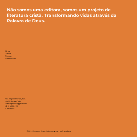
Não somos uma editora, somos um projeto de
literatura cristã. Transformando vidas através da
Palavra de Deus.
Livros
Autores
Podcast
Palavras - Blog
Rua Jorge Guimarães, 520,
Ap 301, Parque Potira
comungarcristo@gmail.com
(85) 8595-4933
Caucaia, Ce
© 2024 Comungar Cristo. | Feito com ❤️ para a glória de Deus