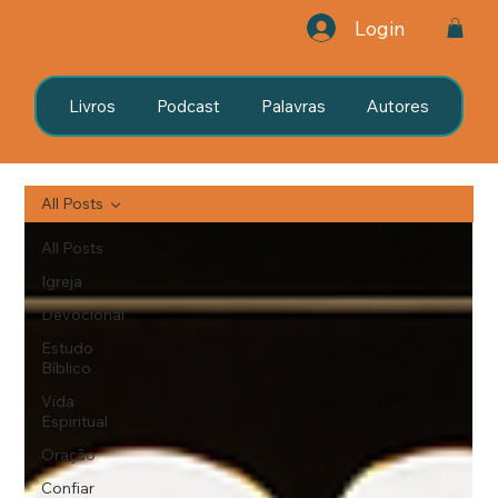
Login
Livros
Podcast
Palavras
Autores
All Posts
All Posts
Igreja
Devocional
Estudo
Bíblico
Vida
Espiritual
Oração
Confiar