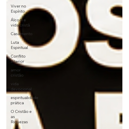
Viver no
Espírito
Álcool e
vida cristã
Casamento
Luta
Espiritual
Conflito
Interior
amor
cristão
vida
devocional
espiritualidade
prática
O Cristão e
as
Riquezas