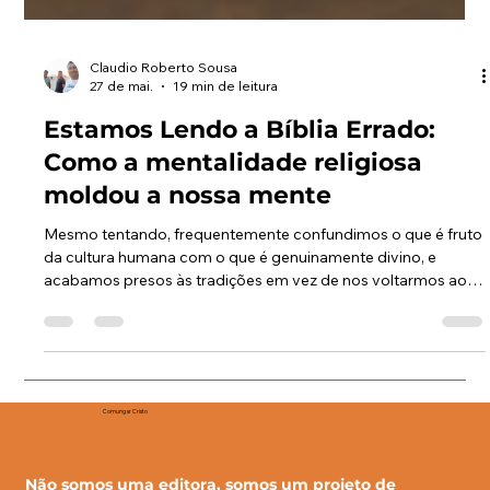
Claudio Roberto Sousa
27 de mai.
19 min de leitura
Estamos Lendo a Bíblia Errado:
Como a mentalidade religiosa
moldou a nossa mente
Mesmo tentando, frequentemente confundimos o que é fruto
da cultura humana com o que é genuinamente divino, e
acabamos presos às tradições em vez de nos voltarmos ao
coração de Deus. Essa confusão não apenas nos afasta da
essência da fé, mas também distorce a forma como
interpretamos a própria Bíblia, pois passamos a enxergar o
texto sagrado através das lentes das práticas humanas em
vez da revelação divina.
Comungar Cristo