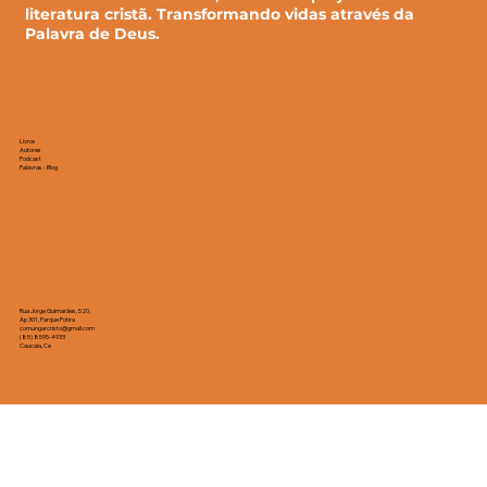
Não somos uma editora, somos um projeto de
literatura cristã. Transformando vidas através da
Palavra de Deus.
Livros
Autores
Podcast
Palavras - Blog
Rua Jorge Guimarães, 520,
Ap 301, Parque Potira
comungarcristo@gmail.com
(85) 8595-4933
Caucaia, Ce
© 2024 Comungar Cristo. | Feito com ❤️ para a glória de Deus