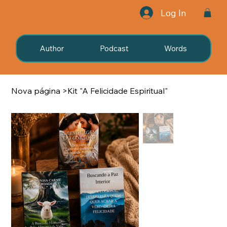
Log In
Author
Podcast
Words
Nova página
>
Kit "A Felicidade Espiritual"