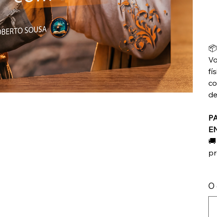

Vo
fí
co
de
P
E
🚚
pr
O 
Up
to
500
char