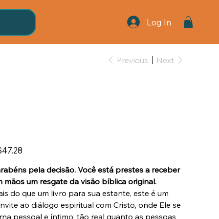
Log In
Previous
Next
A Linguagem do
Coração
e
47.28
rabéns pela decisão. Você está prestes a receber
 mãos um resgate da visão bíblica original.
is do que um livro para sua estante, este é um
nvite ao diálogo espiritual com Cristo, onde Ele se
rna pessoal e íntimo, tão real quanto as pessoas