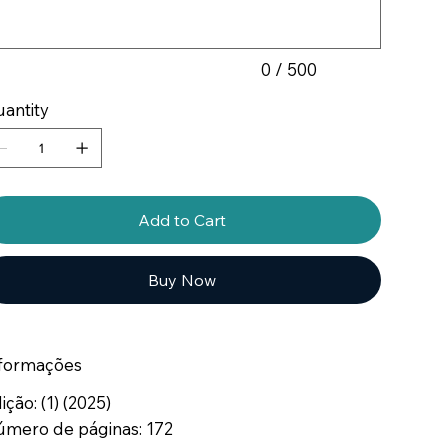
0 / 500
antity
Add to Cart
Buy Now
formações
ição: (1) (2025)
mero de páginas: 172