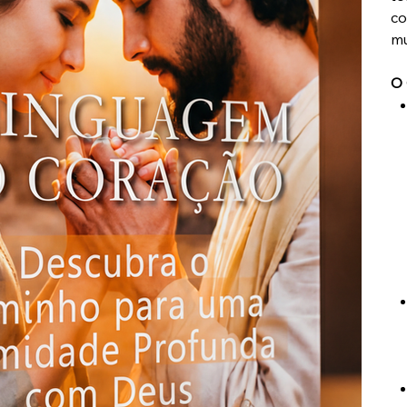
co
mu
O 