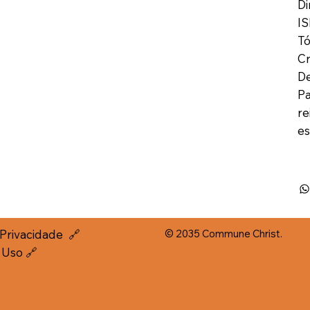
Di
IS
Tó
Cr
De
Pa
re
es
e Privacidade
🔗
© 2035 Commune Christ.
 Uso 🔗