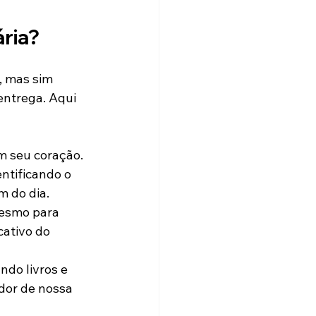
ária?
, mas sim 
entrega. Aqui 
em seu coração.
ntificando o 
m do dia.
mesmo para 
ativo do 
ndo livros e 
dor de nossa 