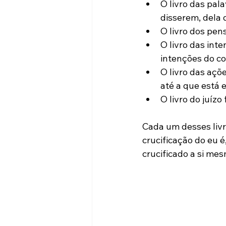
O livro das pala
disserem, dela d
O livro dos pen
O livro das inte
intenções do co
O livro das açõe
até a que está 
O livro do juízo f
Cada um desses liv
crucificação do eu 
crucificado a si mes