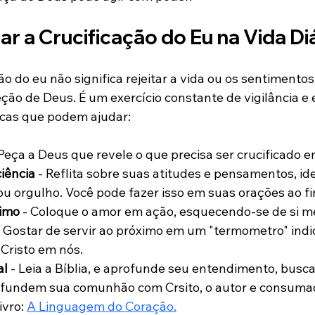
r a Crucificação do Eu na Vida Di
ção do eu não significa rejeitar a vida ou os sentimentos
eção de Deus. É um exercício constante de vigilância e 
icas que podem ajudar:
 Peça a Deus que revele o que precisa ser crucificado 
iência
 - Reflita sobre suas atitudes e pensamentos, ide
u orgulho. Você pode fazer isso em suas orações ao fi
ximo
 - Coloque o amor em ação, esquecendo-se de si 
. Gostar de servir ao próximo em um "termometro" indic
Cristo em nós.
al
 - Leia a Bíblia, e aprofunde seu entendimento, busca
ofundem sua comunhão com Crsito, o autor e consuma
vro: 
A Linguagem do Coração.