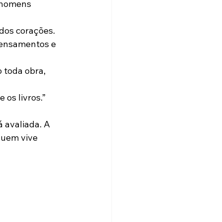
s homens 
 dos corações.
pensamentos e 
o toda obra, 
 os livros.”
avaliada. A 
quem vive 