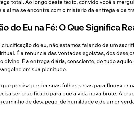
rega total. Ao longo deste texto, convido você a mergu
e a alma se encontra com o mistério da entrega e da t
ão do Eu na Fé: O Que Significa R
rucificação do eu, não estamos falando de um sacrifíc
ritual. É a renúncia das vontades egoístas, dos desejo
 divino. É a entrega diária, consciente, de tudo aquilo
vangelho em sua plenitude.
que precisa perder suas folhas secas para florescer n
cisa ser crucificado para que a vida nova brote. A cruc
um caminho de desapego, de humildade e de amor verda