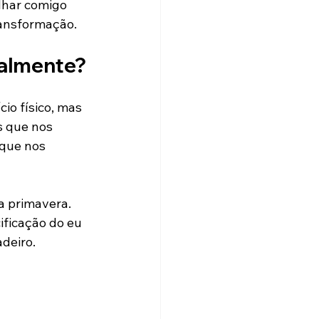
lhar comigo 
ransformação.
ealmente?
io físico, mas 
s que nos 
 que nos 
a primavera. 
ificação do eu 
deiro.