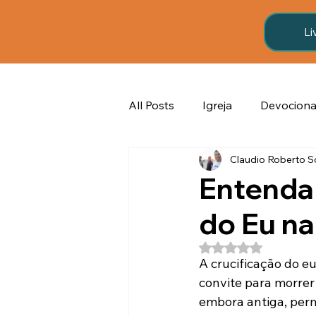
Li
All Posts
Igreja
Devociona
Claudio Roberto 
Álcool e vida cristã
Casa
Entenda 
do Eu na
espiritualidade prática
O 
Avaliado com NaN 
A crucificação do e
convite para morrer
embora antiga, perm