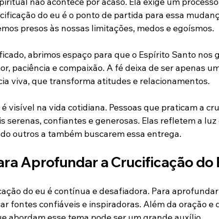
iritual não acontece por acaso. Ela exige um processo
cificação do eu é o ponto de partida para essa mudanç
mos presos às nossas limitações, medos e egoísmos.
ficado, abrimos espaço para que o Espírito Santo nos 
or, paciência e compaixão. A fé deixa de ser apenas um
ia viva, que transforma atitudes e relacionamentos.
 visível na vida cotidiana. Pessoas que praticam a cru
 serenas, confiantes e generosas. Elas refletem a luz 
ando outros a também buscarem essa entrega.
ra Aprofundar a Crucificação do 
icação do eu é contínua e desafiadora. Para aprofundar
r fontes confiáveis e inspiradoras. Além da oração e 
que abordam esse tema pode ser um grande auxílio.