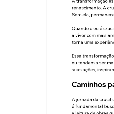
A transformação esp
renascimento. A cru
Sem ela, permanece
Quando o eu é cruci
a viver com mais am
torna uma experiênc
Essa transformação é
eu tendem a ser mais
suas ações, inspir
Caminhos pa
A jornada da crucif
é fundamental busca
a leitura de obras 