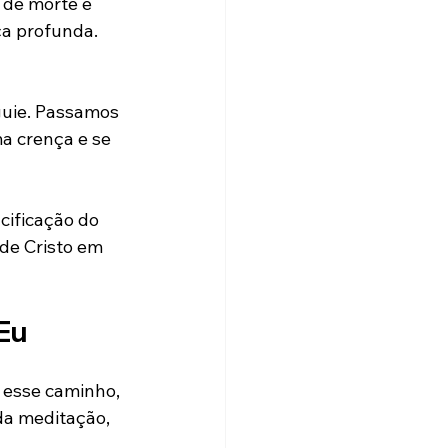
 de morte e 
a profunda. 
guie. Passamos 
a crença e se 
cificação do 
de Cristo em 
Eu
 esse caminho, 
da meditação, 