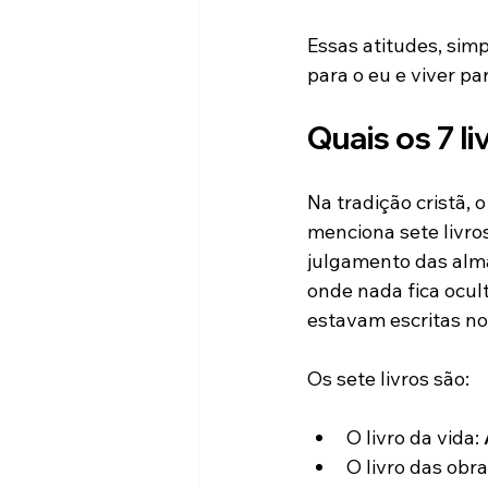
Essas atitudes, sim
para o eu e viver par
Quais os 7 li
Na tradição cristã, 
menciona sete livro
julgamento das alma
onde nada fica ocult
estavam escritas no
Os sete livros são:
O livro da vida: 
O livro das obra