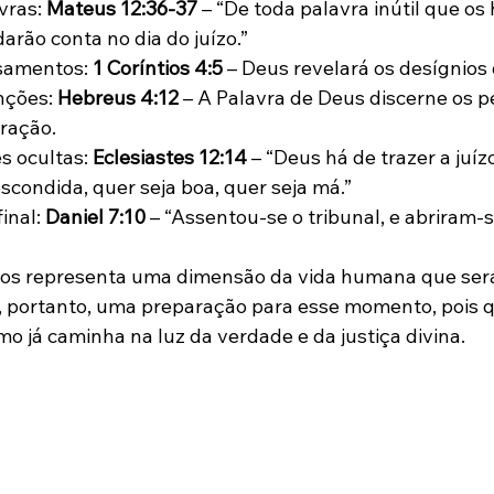
vras: 
Mateus 12:36-37
 – “De toda palavra inútil que o
arão conta no dia do juízo.”
samentos: 
1 Coríntios 4:5
 – Deus revelará os desígnios
nções: 
Hebreus 4:12
 – A Palavra de Deus discerne os 
ração.
s ocultas: 
Eclesiastes 12:14
 – “Deus há de trazer a juíz
escondida, quer seja boa, quer seja má.”
inal: 
Daniel 7:10
 – “Assentou-se o tribunal, e abriram-se
ros representa uma dimensão da vida humana que será 
é, portanto, uma preparação para esse momento, pois 
mo já caminha na luz da verdade e da justiça divina.