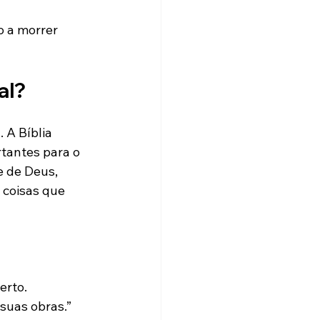
 a morrer 
al?
 A Bíblia 
tantes para o 
e de Deus, 
 coisas que 
berto.
suas obras.”