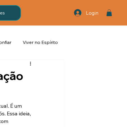
Login
res
onfiar
Viver no Espírito
stão
vida devocional
cação
ual. É um 
. Essa ideia, 
com 