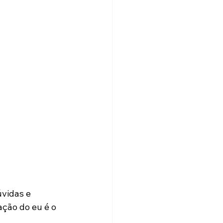
vidas e 
ação do eu é o 