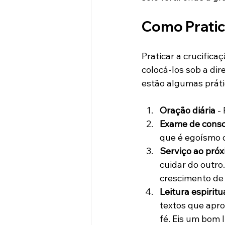
Como Pratica
Praticar a crucifica
colocá-los sob a dir
estão algumas prát
Oração diária
 -
Exame de consc
que é egoísmo o
Serviço ao pró
cuidar do outro
crescimento de 
Leitura espiritu
textos que apr
fé. Eis um bom li