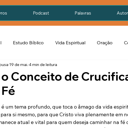
vros
Podcast
Palavras
Auto
l
Estudo Bíblico
Vida Espiritual
Oração
C
Sousa
19 de mai.
4 min de leitura
mento
Luta Espiritual
Conflito Interior
amor cri
o Conceito de Crucifi
 Fé
Cristão e as Riquezas
de 5 estrelas.
u é um tema profundo, que toca o âmago da vida espirit
 para si mesmo, para que Cristo viva plenamente em nós
anece atual e vital para quem deseja caminhar na fé 