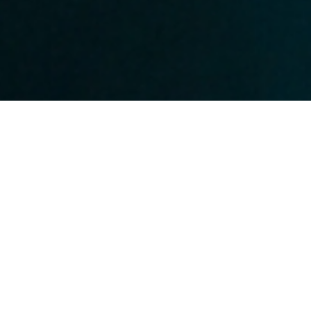
"Foi para a liberdade que Cristo nos libertou. Portanto, permaneçam firmes e não se deixem
submeter novamente a um jugo de escravidão." — Gálatas 5:1
"Tenham cuidado para que ninguém os escravize a filosofias vãs e enganosas, que se
fundamentam nas tradições humanas e nos princípios elementares deste mundo, e não em
Cristo." — Colossenses 2:8