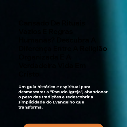
Cansado De Rituais
Vazios E Regras
Humanas? Descubra A
Diferença Entre A Religião
Organizada E A
Verdadeira Vida Em
Cristo.
Um guia histórico e espiritual para
desmascarar a "Pseudo Igreja", abandonar
o peso das tradições e redescobrir a
simplicidade do Evangelho que
transforma.